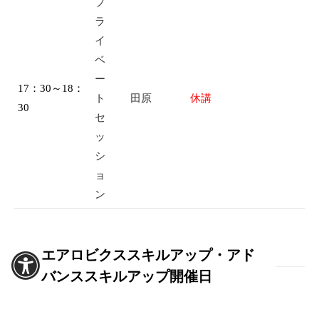
プ
ラ
イ
ベ
ー
17：30～18：
ト
田原
休講
30
セ
ッ
シ
ョ
ン
エアロビクススキルアップ・アド
バンススキルアップ開催日