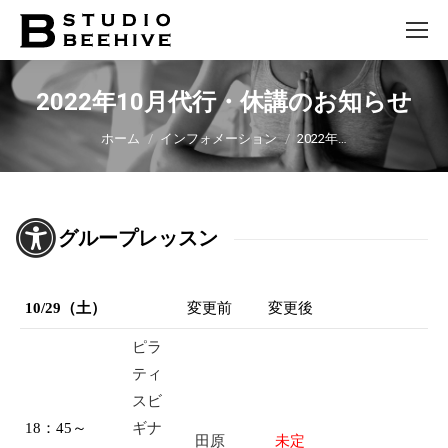
2022年10月代行・休講のお知らせ
You are here:
ホーム
インフォメーション
2022年…
グループレッスン
10/29（土）
変更前
変更後
ピラ
ティ
スビ
ギナ
18：45～
田原
未定