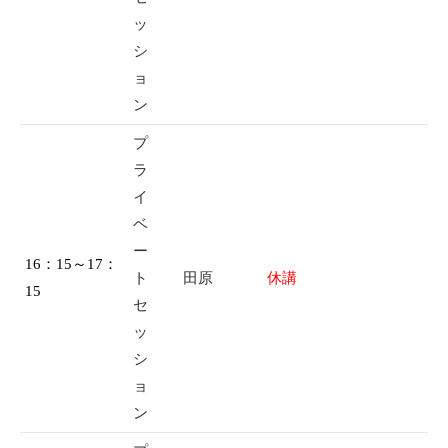
ッ
シ
ョ
ン
プ
ラ
イ
ベ
ー
16：15～17：
ト
田原
休講
15
セ
ッ
シ
ョ
ン