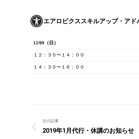
エアロビクススキルアップ・アド
12/09（日）
１２：３０〜１４：００
１４：３０〜１６：００
Post
次の記事
navigation
2019年1月代行・休講のお知らせ
Previous
post: