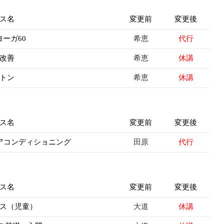
ス名
変更前
変更後
希恵
代行
ーガ60
希恵
休講
改善
希恵
休講
トン
ス名
変更前
変更後
田原
代行
アコンディショニング
ス名
変更前
変更後
大道
休講
ス（児童）