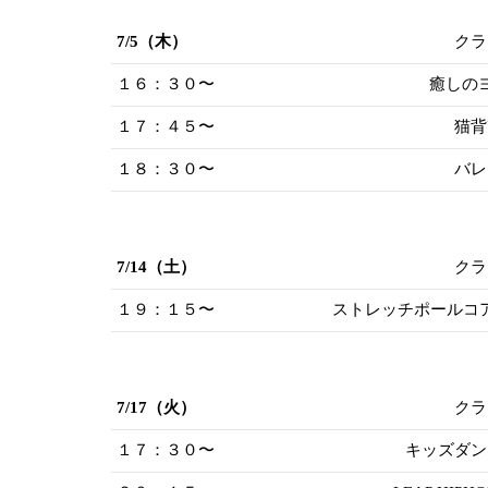
7/5（木）
クラ
１６：３０〜
癒しのヨ
１７：４５〜
猫背
１８：３０〜
バレ
7/14（土）
クラ
１９：１５〜
ストレッチポールコ
7/17（火）
クラ
１７：３０〜
キッズダン