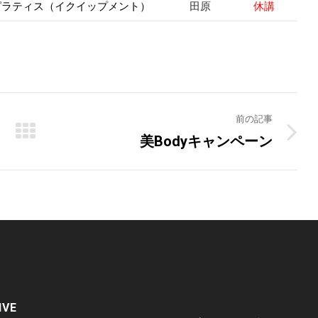
田原
休講
 ピラティス（イクイップメント）
前の記事
美Bodyキャンペーン
Next
post:
IVE