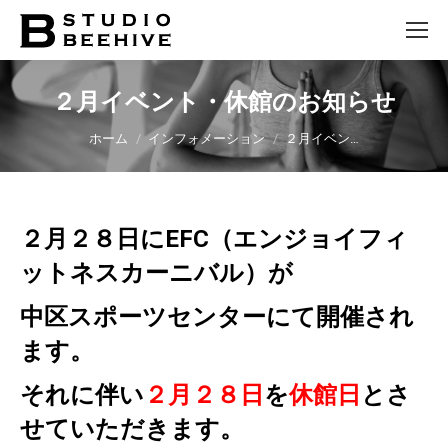
２月イベント・休館のお知らせ
You are here:
ホーム
インフォメーション
２月イベン…
２月２８日にEFC（エンジョイフィ
ットネスカーニバル）が
中区スポーツセンターにて開催され
ます。
それに伴い
２月２８日
を
休館日
とさ
せていただきます。