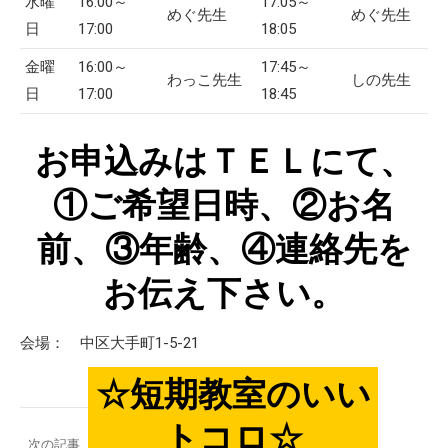
水曜
16:00～
17:05～
めぐ先生
めぐ先生
日
17:00
18:05
金曜
16:00～
17:45～
わっこ先生
しの先生
日
17:00
18:45
お申込みはＴＥＬにて、
①ご希望日時、②お名
前、③年齢、④連絡先を
お伝え下さい。
会場：
中区大手町1-5-21
☆短期教室のいい
Post
トコロ☆
次の記事