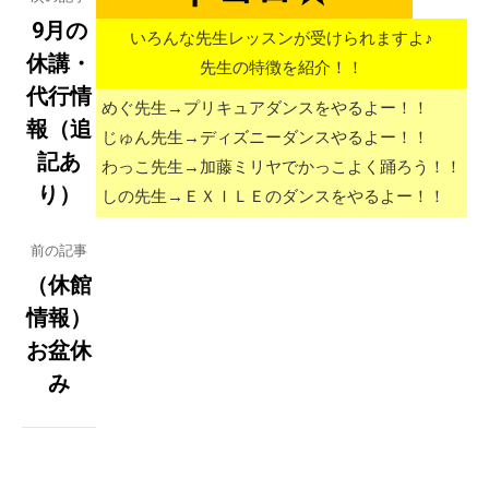
navigation
9月の
いろんな先生レッスンが受けられますよ♪
休講・
先生の特徴を紹介！！
代行情
めぐ先生→プリキュアダンスをやるよー！！
Previous
報（追
じゅん先生→ディズニーダンスやるよー！！
post:
記あ
わっこ先生→加藤ミリヤでかっこよく踊ろう！！
り）
しの先生→ＥＸＩＬＥのダンスをやるよー！！
前の記事
（休館
情報）
Next
お盆休
post:
み