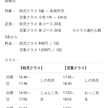
金曜日
対象：
幼児クラス
3歳 ～ 未就学児
児童クラス
小学 1年 ～ 6年生
定員：
幼児クラス
各コース 20名
児童クラス
各コース 20名
※クラス遂行人数
5名から
料金：
幼児クラス
840円 ／ 1回
児童クラス
1,050円 ／ 1回
クラス：
【幼児クラス】
【児童クラス】
月曜
16:40～
17:45～
しの先生
しの先生
日
17:40
18:45
火曜
16:00～
じゅんこ先
17:05～
わっこ先
日
17:00
生
18:05
生